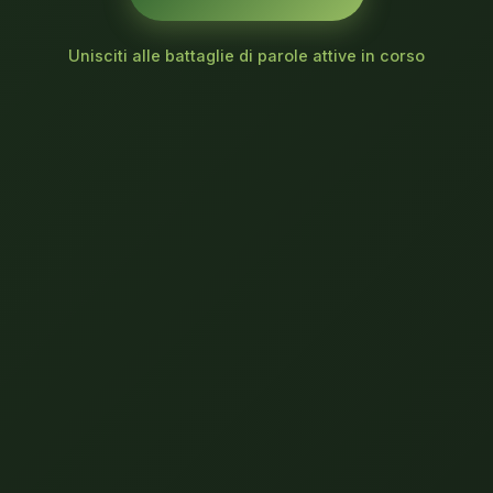
Unisciti alle battaglie di parole attive in corso